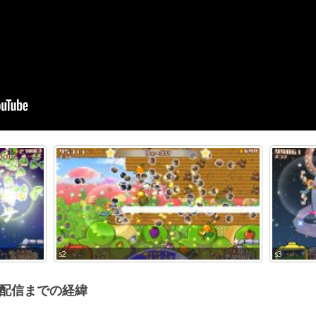
s2
s3
配信までの経緯