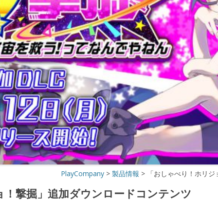
おしゃべり！カケジョ！～奪われた
ドットコインを追え！～
おしゃべり！カケジョ！～奪われた
ドットコインを追え！～スマホ版
おしゃべり！ホリジョ！スタンプ
おしゃべり！ホリジョ！ ～第２弾～
スタンプ
おしゃべり！ホリジョ！
おしゃべり！ホリジョ！(任天堂
SWITCH)
PlayCompany
>
製品情報
>
「おしゃべり！ホリジ
ョ！撃掘」追加ダウンロードコンテンツ