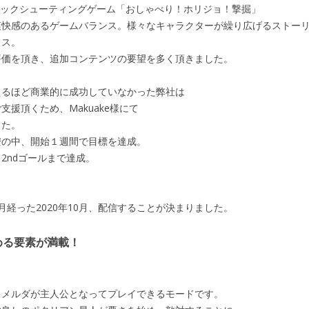
マチックシューティングゲーム「おしゃべり！ホリジョ！撃掘」
爽快感のあるゲームバランス。様々なキャラクターが繰り広げるストー
イス。
評価を頂き、追加コンテンツの要望を多く頂きました。
えるほど商業的に成功していなかった弊社は
援頂くため、Makuake様にて
した。
安の中、開始１週間で目標を達成。
2ndゴールまで達成。
。
経った2020年10月、配信することが決まりました。
める要素が満載！
ウメルダが主人公となってプレイできるモードです。