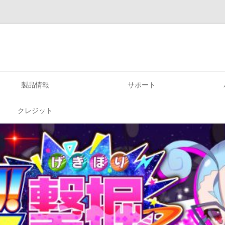
コ
ン
製品情報
サポート
テ
ン
ツ
チコちゃんの脳活研究所
へ
クレジット
ス
キ
おしゃべり！パズル チガタン～み
ッ
プ
んなで間違い探し～
おしゃべり！ホリジョ！撃掘～ア
ナ・ホリスキー宇宙を救うってなん
でやねん～
おしゃべり！パズル〜スタッフBも
つらいよ！〜