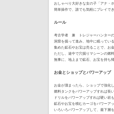
おしゃべり大好きな女の子「アナ・ホ
簡単操作で、誰でも気軽にプレイで
ルール
考古学者 兼 トレジャーハンター
洞窟を掘って進み、地中に眠ってい
集めた鉱石やお宝は売ることで、お
ただし、途中で穴掘りマシーンの燃
無事に、地上まで鉱石、お宝を持ち
お金とショップとパワーアップ
お金が溜まったら、ショップで強化
燃料タンクをパワーアップすれば長
ドリルをパワーアップすれば硬い岩
鉱石やお宝を積むカーゴをパワーア
いろいろパワーアップして、最下層