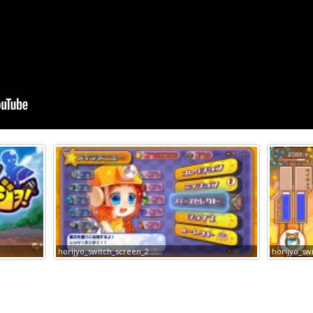
horijyo_switch_screen_2
horijyo_sw