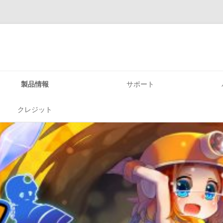
コ
ン
製品情報
サポート
テ
ン
ツ
チコちゃんの脳活研究所
へ
クレジット
ス
キ
おしゃべり！パズル チガタン～み
ッ
プ
んなで間違い探し～
おしゃべり！ホリジョ！撃掘～ア
ナ・ホリスキー宇宙を救うってなん
でやねん～
おしゃべり！パズル〜スタッフBも
つらいよ！〜