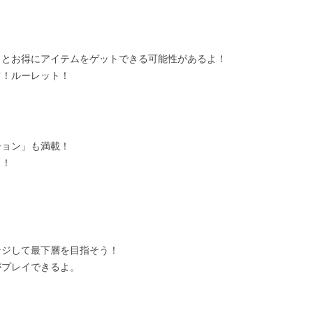
っとお得にアイテムをゲットできる可能性があるよ！
ツ！ルーレット！
ション」も満載！
う！
ンジして最下層を目指そう！
がプレイできるよ。