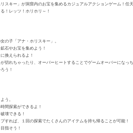
リスキー」が洞窟内のお宝を集めるカジュアルアクションゲーム！任天堂S
きる！レッツ！ホリホリ～！
の女の子「アナ・ホリスキー」。
る鉱石やお宝を集めよう！
金に換えられるよ！
料が切れちゃったり、オーバーヒートすることでゲームオーバーになっ
帰ろう！
しよう。
い時間探索ができるよ！
も破壊できる！
ップすれば、１回の探索でたくさんのアイテムを持ち帰ることが可能！
を目指そう！