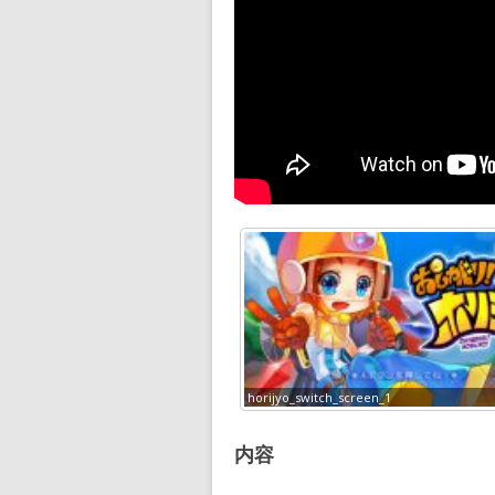
_thumbnail_1
horijyo_switch_screen_1
内容