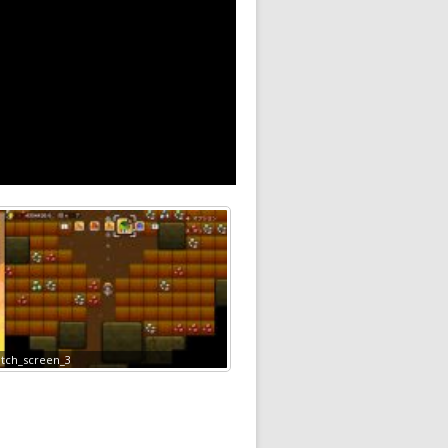
itch_screen_3
horijyo_switch_screen_4