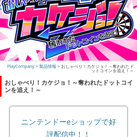
ドットコインを追え！～
おしゃべり！カケジョ！～奪われた
ドットコインを追え！～スマホ版
おしゃべり！ホリジョ！スタンプ
おしゃべり！ホリジョ！ ～第２弾～
スタンプ
おしゃべり！ホリジョ！
PlayCompany
>
製品情報
>
おしゃべり！カケジョ！～奪われたド
ットコインを追え！～
おしゃべり！ホリジョ！(任天堂
おしゃべり！カケジョ！～奪われたドットコイ
SWITCH)
ンを追え！～
ニンテンドーeショップで好
評配信中！！