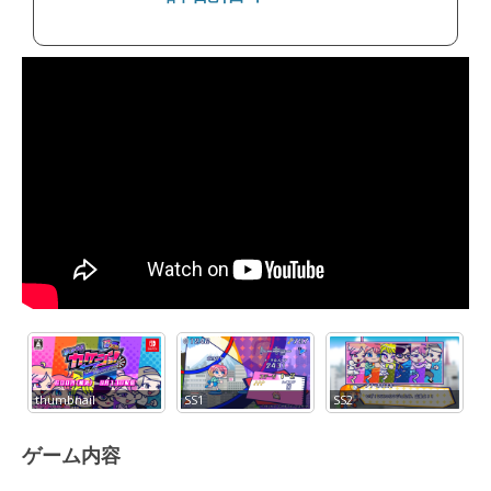
thumbnail
SS1
SS2
S
ゲーム内容