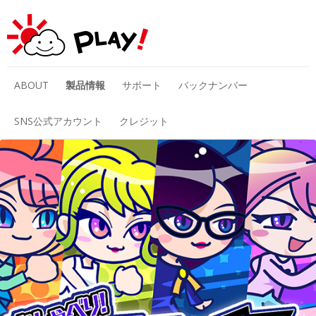
コ
ン
ABOUT
製品情報
サポート
バックナンバー
テ
ン
ツ
チコちゃんの脳活研究所
お知らせ
へ
SNS公式アカウント
クレジット
ス
キ
おしゃべり！パズル チガタン～み
リリース
ッ
プ
んなで間違い探し～
おしゃべり！ホリジョ！撃掘～ア
ナ・ホリスキー宇宙を救うってなん
でやねん～
おしゃべり！パズル〜スタッフBも
つらいよ！〜
おしゃべり！カケジョ！～奪われた